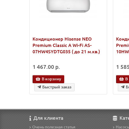
Кондиционер Hisense NEO
Конди
Premium Classic A Wi-Fi AS-
Premi
07HW4SYDTG035 ( до 21 м.кв.)
10HW4
1 467.00 р.
1 585
В корзину
В
Быстрый заказ
Б
Для клиента
Кат
Очень полезная статья
Насос