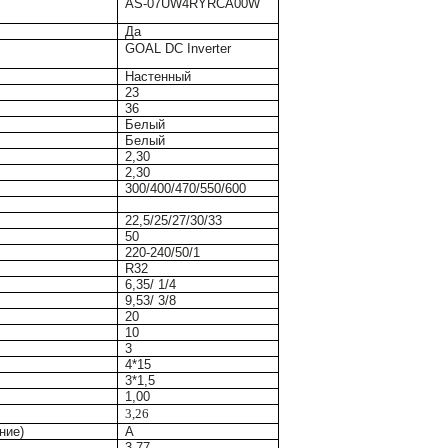
AS-07UW4RYRCA00W
Да
GOAL DC Inverter
Настенный
23
36
Белый
Белый
2,30
2,30
300/400/470/550/600
22,5/25/27/30/33
50
220-240/50/1
R32
6,35/ 1/4
9,53/ 3/8
20
10
3
4*15
3*1,5
1,00
3,26
ние)
А
3,77