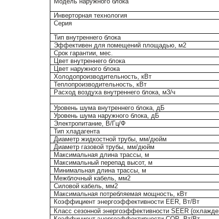
Модель наружного блока
Инверторная технология
Серия
Тип внутреннего блока
Эффективен для помещений площадью, м2
Срок гарантии, мес.
Цвет внутреннего блока
Цвет наружного блока
Холодопроизводительность, кВт
Теплопроизводительность, кВт
Расход воздуха внутреннего блока, м3/ч
Уровень шума внутреннего блока, дБ
Уровень шума наружного блока, дБ
Электропитание, В/Гц/Ф
Тип хладагента
Диаметр жидкостной трубы, мм/дюйм
Диаметр газовой трубы, мм/дюйм
Максимальная длина трассы, м
Максимальный перепад высот, м
Минимальная длина трассы, м
Межблочный кабель, мм2
Силовой кабель, мм2
Максимальная потребляемая мощность, кВт
Коэффициент энергоэффективности
EER
, Вт/Вт
Класс сезонной энергоэффективности
SEER
(охлажде
Коэффициент энергоэффективности
COP
, Вт/Вт