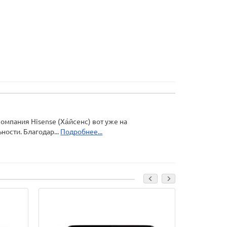
мпания Hisense (Ха́йсенс) вот уже на
ости. Благодар...
Подробнее...