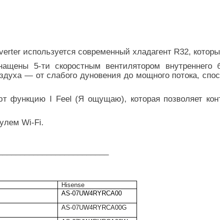
verter используется современный хладагент R32, котор
ащены 5-ти скоростным вентилятором внутреннего б
оздуха — от слабого дуновения до мощного потока, спо
т функцию I Feel (Я ощущаю), которая позволяет кон
лем Wi-Fi.
_________________________
Hisense
AS-07UW4RYRCA00
AS-07UW4RYRCA00G