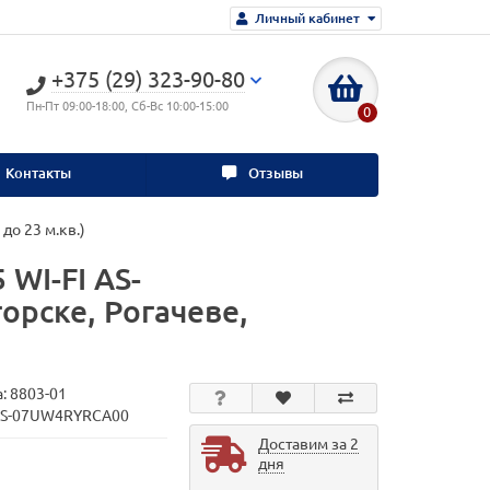
Личный кабинет
+375 (29) 323-90-80
Пн-Пт 09:00-18:00, Сб-Вс 10:00-15:00
0
Контакты
Отзывы
до 23 м.кв.)
WI-FI AS-
орске, Рогачеве,
а:
8803-01
 AS-07UW4RYRCA00
Доставим за 2
дня