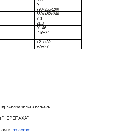
А
790х255х200
660х482х240
7,3
21,0
0/+46
-15/+24
+21/+32
+7/+27
первоначального взноса.
ки "ЧЕРЕПАХА"
нам в
Instagram