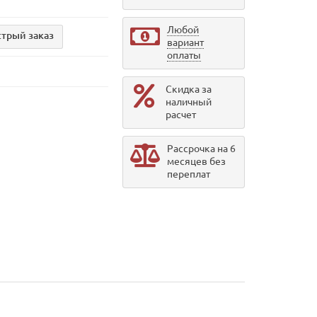
Любой
трый заказ
вариант
оплаты
Скидка за
наличный
расчет
Рассрочка на 6
месяцев без
переплат