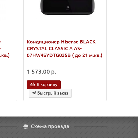
O
Кондиционер Hisense BLACK
Кондици
-
CRYSTAL CLASSIC A AS-
CRYSTAL 
кв.)
07HW4SYDTG035В ( до 21 м.кв.)
10HW4SYD
1 573.00 р.
1 737.00
В корзину
В кор
Быстрый заказ
Быст
Схема проезда