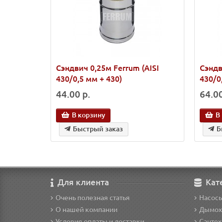
Сэндвич 0,25м Ferrum (AISI
Сэндв
430/0,5 мм + 430)
430/0
44.00 р.
64.00
В корзину
В
Быстрый заказ
Б
Для клиента
Кат
Очень полезная статья
Насос
О нашей компании
Дымох
Условия оплаты и доставки
Сантех