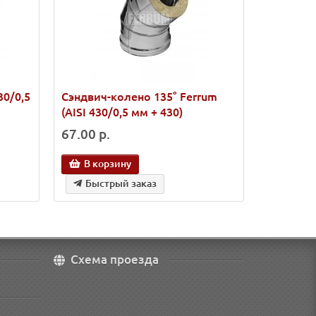
30/0,5
Сэндвич-колено 135° Ferrum
Сэндвич-
(AISI 430/0,5 мм + 430)
(AISI 430
67.00 р.
84.00 р.
В корзину
В кор
Быстрый заказ
Быст
Схема проезда