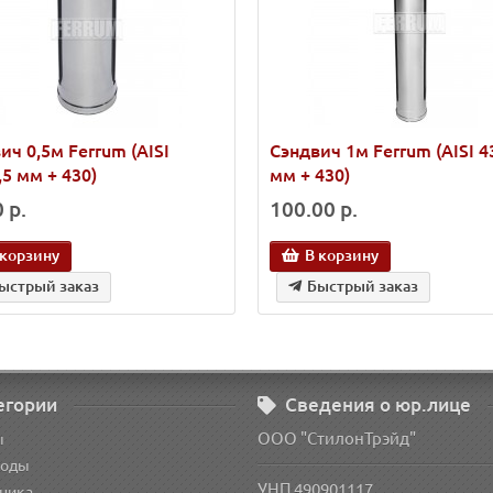
ич 0,5м Ferrum (AISI
Сэндвич 1м Ferrum (AISI 4
,5 мм + 430)
мм + 430)
 р.
100.00 р.
 корзину
В корзину
ыстрый заказ
Быстрый заказ
егории
Сведения о юр.лице
ООО "СтилонТрэйд"
ы
оды
УНП 490901117
ника