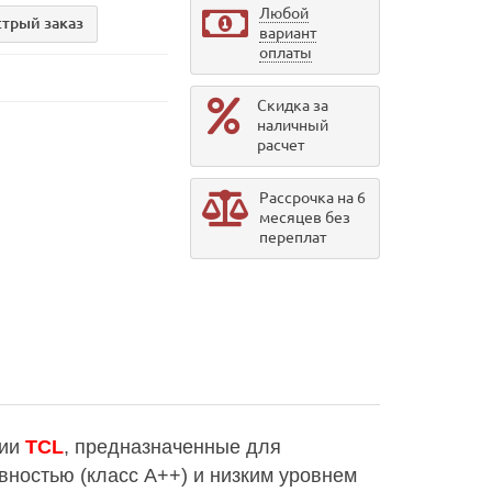
Любой
трый заказ
вариант
оплаты
Скидка за
наличный
расчет
Рассрочка на 6
месяцев без
переплат
нии
TCL
, предназначенные для
вностью (класс А++) и низким уровнем