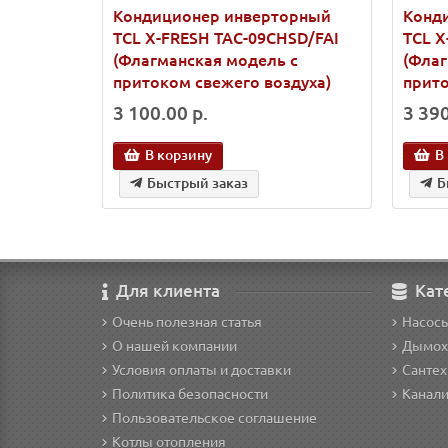
Кондиционер инверторный
Конд
TCL X-FRESH TAC-09CHSD/FAI
TCL X
(Флагманская модель с
(Флаг
притоком свежего воздуха)
прито
3 100.00 р.
3 390
В корзину
В
Быстрый заказ
Б
Для клиента
Кат
Очень полезная статья
Насос
О нашей компании
Дымох
Условия оплаты и доставки
Сантех
Политика безопасности
Канал
Пользовательское соглашение
Котлы отопления