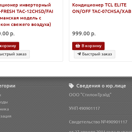
иционер инверторный
Кондиционер TCL ELITE
-FRESH TAC-12CHSD/FAI
ON/OFF TAC-07CHSA/XAB
манская модель с
ком свежего воздуха)
.00 р.
999.00 р.
 корзину
В корзину
ыстрый заказ
Быстрый заказ
егории
Сведения о юр.лице
ООО "СтилонТрэйд"
ы
оды
УНП 490901117
ника
изация
Свидетельство №490901117
от 27 апреля 2011 года
выдан