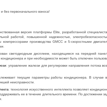
 и без первоначального взноса!
енствованная версия платформы Elite, разработанной специалис
льной работой, повышенной надежностью, электробезопасност
ны компрессорами производства GMCC и 5-скоростными двигател
ми.
дован светодиодным дисплеем, находящимся на передней пане
я кондиционера и при необходимости может быть отключен пользов
люзи
: управление жалюзи для регулировки направления потока во
слеживает текущие параметры работы кондиционера. В случае 
никшей неисправности.
лекта
: технология искусственного интеллекта позволяет кондицио
поддерживать ее в течение длительного времени. По достижении з
и.