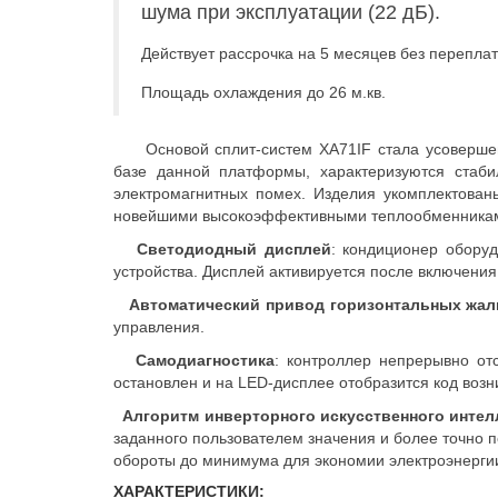
шума при эксплуатации (22 дБ).
Действует рассрочка на 5 месяцев без переплат
Площадь охлаждения до 26 м.кв.
Основой сплит-систем XA71IF стала усоверш
базе данной платформы, характеризуются стаби
электромагнитных помех. Изделия укомплектова
новейшими высокоэффективными теплообменника
Светодиодный дисплей
: кондиционер обору
устройства. Дисплей активируется после включени
Автоматический привод горизонтальных жа
управления.
Самодиагностика
: контроллер непрерывно от
остановлен и на LED-дисплее отобразится код воз
Алгоритм инверторного искусственного интел
заданного пользователем значения и более точно 
обороты до минимума для экономии электроэнерги
ХАРАКТЕРИСТИКИ: