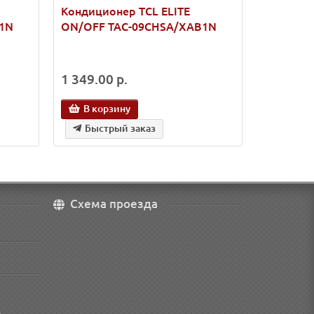
Кондиционер TCL ELITE
Кондицио
1N
ON/OFF TAC-09CHSA/XAB1N
ON/OFF 
1 349.00 р.
1 577.00
В корзину
В кор
Быстрый заказ
Быст
Схема проезда
о