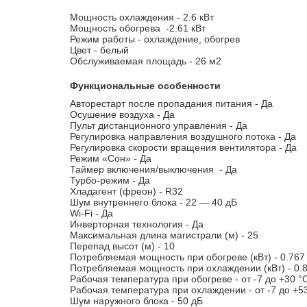
Мощность охлаждения -
2.6 кВт
Мощность обогрева -
2.61 кВт
Режим работы -
охлаждение, обогрев
Цвет -
белый
Обслуживаемая площадь -
26
м2
Функциональные особенности
Авторестарт после пропадания питания -
Да
Осушение воздуха -
Да
Пульт дистанционного управления -
Да
Регулировка направления воздушного потока -
Да
Регулировка скорости вращения вентилятора -
Да
Режим «Сон» -
Да
Таймер включения/выключения -
Да
Турбо-режим -
Да
Хладагент (фреон) -
R32
Шум внутреннего блока -
22 — 40 дБ
Wi-Fi - Да
Инверторная технология - Да
Максимальная длина магистрали (м) - 2
5
Перепад высот (м) - 10
Потребляемая мощность при обогреве (кВт) -
0.767
Потребляемая мощность при охлаждении (кВт) -
0.
Рабочая температура при обогреве -
от -7 до +30 °
Рабочая температура при охлаждении -
от -7 до +5
Шум наружного блока -
50 дБ